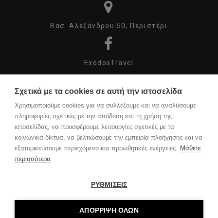
Βασ. Αλεξάνδρου 50, Περιστέρι
ExodosTravel
Σχετικά με τα cookies σε αυτή την ιστοσελίδα
exodos_travel
Χρησιμοποιούμε cookies για να συλλέξουμε και να αναλύσουμε
πληροφορίες σχετικές με την απόδοση και τη χρήση της
ιστοσελίδας, να προσφέρουμε λειτουργίες σχετικές με τα
κοινωνικά δίκτυα, να βελτιώσουμε την εμπειρία πλοήγησης και να
COPYRIGHT ©
εξατομικεύσουμε περιεχόμενο και προωθητικές ενέργειες.
Μάθετε
2023 DESIGN
περισσότερα
BY
XIT
ΑΡΙΘΜOΣ
ΜΗΤΕ:
0260E60000526000
ΡΥΘΜΙΣΕΙΣ
ΑΡΙΘΜΟΣ
Γ.Ε.ΜΗ:
069321903000
ΑΚΟΛΟΥΘΗΣΤΕ
ΑΠΟΡΡΙΨΗ ΟΛΩΝ
ΜΑΣ