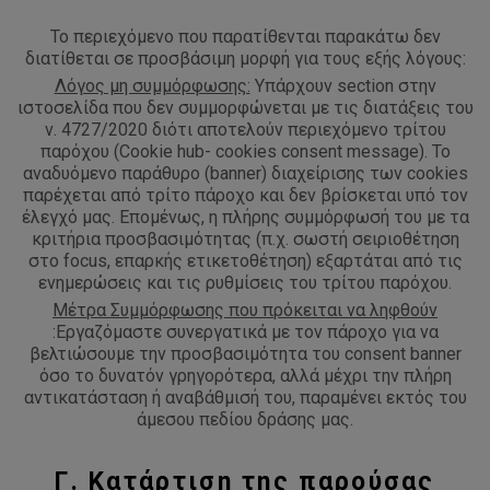
Το περιεχόμενο που παρατίθενται παρακάτω δεν
διατίθεται σε προσβάσιμη μορφή για τους εξής λόγους:
Λόγος μη συμμόρφωσης:
Υπάρχουν section στην
ιστοσελίδα που δεν συμμορφώνεται με τις διατάξεις του
ν. 4727/2020 διότι αποτελούν περιεχόμενο τρίτου
παρόχου (Cookie hub- cookies consent message). Το
αναδυόμενο παράθυρο (banner) διαχείρισης των cookies
παρέχεται από τρίτο πάροχο και δεν βρίσκεται υπό τον
έλεγχό μας. Επομένως, η πλήρης συμμόρφωσή του με τα
κριτήρια προσβασιμότητας (π.χ. σωστή σειριοθέτηση
στο focus, επαρκής ετικετοθέτηση) εξαρτάται από τις
ενημερώσεις και τις ρυθμίσεις του τρίτου παρόχου.
Μέτρα Συμμόρφωσης που πρόκειται να ληφθούν
:Εργαζόμαστε συνεργατικά με τον πάροχο για να
βελτιώσουμε την προσβασιμότητα του consent banner
όσο το δυνατόν γρηγορότερα, αλλά μέχρι την πλήρη
αντικατάσταση ή αναβάθμισή του, παραμένει εκτός του
άμεσου πεδίου δράσης μας.
Γ. Κατάρτιση της παρούσας