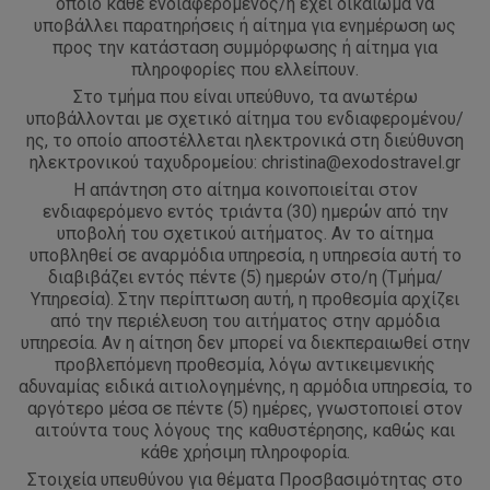
οποίο κάθε ενδιαφερόμενος/η έχει δικαίωμα να
υποβάλλει παρατηρήσεις ή αίτημα για ενημέρωση ως
προς την κατάσταση συμμόρφωσης ή αίτημα για
πληροφορίες που ελλείπουν.
Στο τμήμα που είναι υπεύθυνο, τα ανωτέρω
υποβάλλονται με σχετικό αίτημα του ενδιαφερομένου/
ης, το οποίο αποστέλλεται ηλεκτρονικά στη διεύθυνση
ηλεκτρονικού ταχυδρομείου: christina@exodostravel.gr
Η απάντηση στο αίτημα κοινοποιείται στον
ενδιαφερόμενο εντός τριάντα (30) ημερών από την
υποβολή του σχετικού αιτήματος. Αν το αίτημα
υποβληθεί σε αναρμόδια υπηρεσία, η υπηρεσία αυτή το
διαβιβάζει εντός πέντε (5) ημερών στο/η (Τμήμα/
Υπηρεσία). Στην περίπτωση αυτή, η προθεσμία αρχίζει
από την περιέλευση του αιτήματος στην αρμόδια
υπηρεσία. Αν η αίτηση δεν μπορεί να διεκπεραιωθεί στην
προβλεπόμενη προθεσμία, λόγω αντικειμενικής
αδυναμίας ειδικά αιτιολογημένης, η αρμόδια υπηρεσία, το
αργότερο μέσα σε πέντε (5) ημέρες, γνωστοποιεί στον
αιτούντα τους λόγους της καθυστέρησης, καθώς και
κάθε χρήσιμη πληροφορία.
Στοιχεία υπευθύνου για θέματα Προσβασιμότητας στο