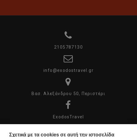
2105787130
info@exodostravel.gr
Βασ. Αλεξάνδρου 50, Περιστέρι
ExodosTravel
Σχετικά με τα cookies σε αυτή την ιστοσελίδα