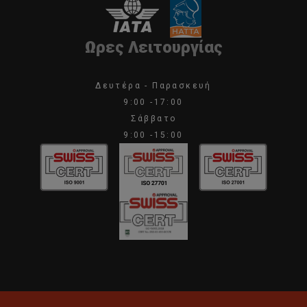
Κατόπιν θα επισκεφτούμε τον πιο όμορφο Καθεδρικό της
Δυτικής Ευρώπης, τον Καθεδρικό του Τολέδο. Εκτός από το
ναό θα μπορέσουμε να δούμε και έργα του El Greco που
Ωρες Λειτουργίας
έζησε και μεγαλούργησε στο Τολέδο, και όχι μόνο…
Αργότερα ελεύθερος χρόνος και επιστροφή στην Μαδρίτη.
Δευτέρα - Παρασκευή
Για το βράδυ, για να κλείσει όμορφα το ταξίδι στη Μαδρίτη,
9:00 -17:00
σας προτείνουμε να παρακολουθήσετε προαιρετικά μία
Σάββατο
παράσταση Φλαμένκο.
9:00 -15:00
Ημέρα 4η: Μαδρίτη – ελεύθερη ημέρα (προαιρετική εκδρομή
στη Σεγκόβια)
Σήμερα έχουμε την προαιρετική μας εκδρομή στην
μεσαιωνική Segovia, όπου θα περπατήσουμε στους
δρόμους της θα δούμε το Ρωμαϊκό Υδραγωγείο 2.000 ετών,
την Plaza Mayor, το Κάστρο-Παλάτι Alcazar de Segovia και
θα έχουμε την ευκαιρία να δοκιμάσουμε σε τοπικά
εστιατόρια, εδέσματα όπως το cochinillo (γουρουνόπουλο
baby) ή το τοπικό γλυκό Ponche Segoviano. Επιστροφή
στην Μαδρίτη το απόγευμα.