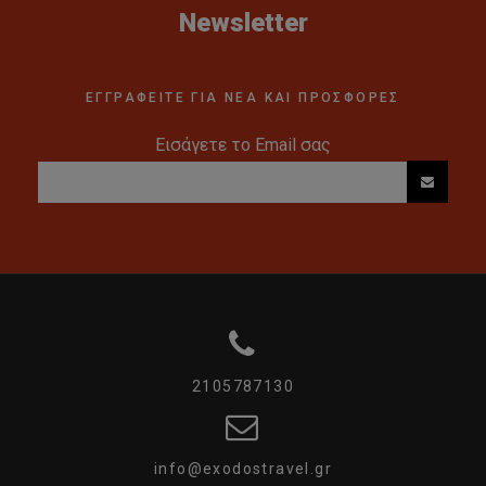
Για να πραγματοποιηθεί η εκδρομή χρειάζονται minimum 15
Newsletter
συμμετοχές και το κόστος κατ’ άτομο είναι 50€.
ΕΓΓΡΑΦΕΙΤΕ ΓΙΑ ΝΕΑ ΚΑΙ ΠΡΟΣΦΟΡΕΣ
Ημέρα 5η: Μαδρίτη – Αθήνα
Εισάγετε το Email σας
Μετά το πρωινό αναχώρηση για το αεροδρόμιο της
Μαδρίτης και πτήση για την Ελλάδα.
ΣΗΜΕΙΩΣΕΙΣ:
1. Η ροή του προγράμματος ενδέχεται να διαφοροποιηθεί
χωρίς να παραλείπεται κάτι.
2. Στην αναχώρηση 9/4 υπάρχει η δυνατότητα επιλογής
2105787130
πτήσης με Aegean ή Sky Expres
info@exodostravel.gr