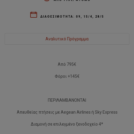
ΔΙΑΘΕΣΙΜΟΤΗΤΑ: 09, 15/4, 28/5
Aναλυτικό Πρόγραμμα
Από 795€
Ημέρα 1η: Aθήνα – Μαδρίτη
Φόροι +145€
Συγκέντρωση στο αεροδρόμιο και πτήση για την
εντυπωσιακή πρωτεύουσα της Ισπανίας.
ΠΕΡΙΛΑΜΒΑΝΟΝΤΑΙ
Χτισμένη σε υψόμετρο 650 μέτρων δεσπόζει στο κεντρικό
οροπέδιο της Ιβηρικής Χερσονήσου, στην Καστίλλη. Άφιξη
Απευθείας πτήσεις με Aegean Airlines ή Sky Express
και απ’ ευθείας αναχώρηση για μια πρώτη γνωριμία με την
πόλη μέσω μιας πανοραμικής βόλτας με το λεωφορείο. Με
Διαμονή σε επιλεγμένο ξενοδοχείο 4*
στάσεις για φωτογραφίες σε σημεία όπως στη Plaza